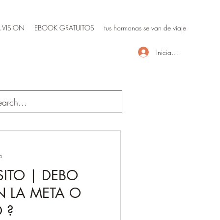
 VISION
EBOOK GRATUITOS
tus hormonas se van de viaje
Iniciar sesión
a
SITO | DEBO
 LA META O
 ?