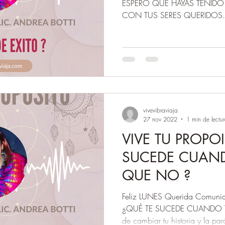
ESPERO QUE HAYAS TENID
CON TUS SERES QUERIDOS. Ho
vivevibraviaja
27 nov 2022
1 min de lectu
VIVE TU PROPO
SUCEDE CUAND
QUE NO ?
Feliz LUNES Querida Comunid
¿QUÉ TE SUCEDE CUANDO T
de cambiar tu historia y la parál