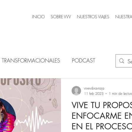
INICIO
SOBRE VVV
NUESTROS VIAJES
NUESTRA
AS TRANSFORMACIONALES
PODCAST
vivevibraviaja
11 feb 2023
1 min de lectur
VIVE TU PROPO
ENFOCARME EN
EN EL PROCESO