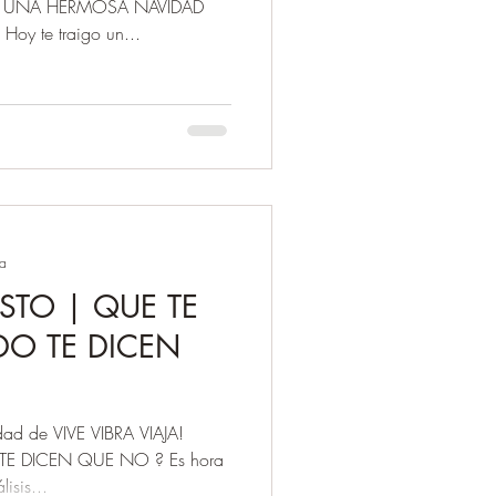
O UNA HERMOSA NAVIDAD
y te traigo un...
ra
ISTO | QUE TE
O TE DICEN
ad de VIVE VIBRA VIAJA!
E DICEN QUE NO ? Es hora
isis...