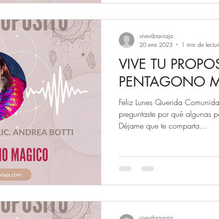
vivevibraviaja
20 ene 2023
1 min de lectu
VIVE TU PROPOS
PENTAGONO 
Feliz Lunes Querida Comunida
preguntaste por qué algunas pe
Déjame que te comparta...
vivevibraviaja