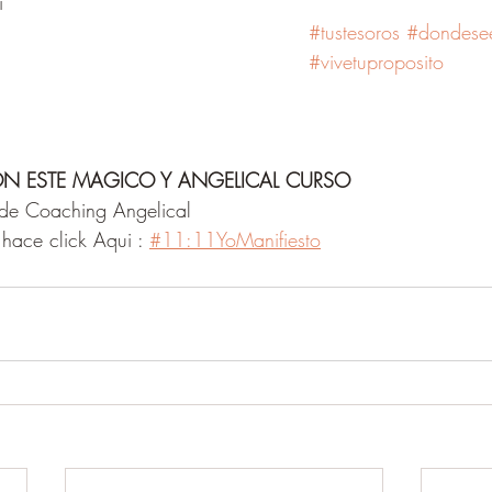
i 
#tustesoros
#dondese
#vivetuproposito
ON ESTE MAGICO Y ANGELICAL CURSO
 de Coaching Angelical 
hace click Aqui : 
#11:11YoManifiesto