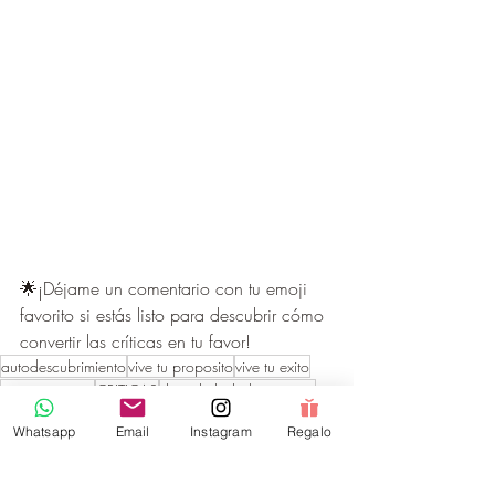
🌟¡Déjame un comentario con tu emoji 
favorito si estás listo para descubrir cómo 
convertir las críticas en tu favor!
autodescubrimiento
vive tu proposito
vive tu exito
vive tus sueños
CRITICAS
deja de lado las criticas
PODCAST
Whatsapp
Email
Instagram
Regalo