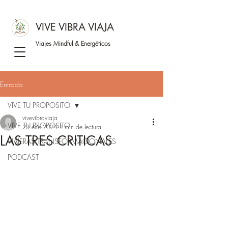
VIVE VIBRA VIAJA
Viajes Mindful &
Energéticos
Entrada
VIVE TU PROPOSITO
vivevibraviaja
VIVE TU PROPOSITO
23 ene 2024
1 min de lectura
LAS TRES CRITICAS
VIAJERAS TRANSFORMACIONALES
PODCAST