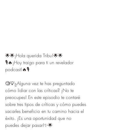
🌟🌟¡Hola querida Tribu!🌟🌟
🎙️🔥¡Hoy traigo para ti un revelador 
podcast!🔥🎙️
🧐💡¿Alguna vez te has preguntado 
cómo lidiar con las críticas? ¡No te 
preocupes! En este episodio te contaré 
sobre tres tipos de críticas y cómo puedes 
sacarles beneficio en tu camino hacia el 
éxito. ¡Es una oportunidad que no 
puedes dejar pasar!✨🌟