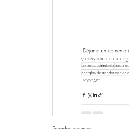
¡Déjame un comentario
y convertirte en un a
autodescubrimiento
basta de
energias de transformacion
e
PODCAST
Entradas recientes