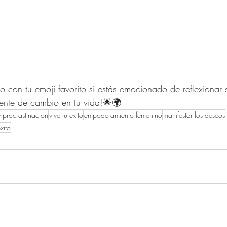
 con tu emoji favorito si estás emocionado de reflexionar 
gente de cambio en tu vida!🌟🌍
 procrastinacion
vive tu exito
empoderamiento femenino
manifestar los deseos
xito