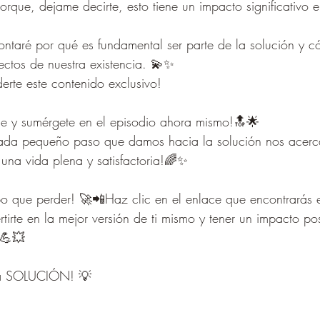
orque, dejame decirte, esto tiene un impacto significativo e
contaré por qué es fundamental ser parte de la solución y 
ectos de nuestra existencia. 💫✨
rte este contenido exclusivo! 
ce y sumérgete en el episodio ahora mismo!🔝🌟
ada pequeño paso que damos hacia la solución nos acerc
 una vida plena y satisfactoria!🌈✨
o que perder! 🚀📲Haz clic en el enlace que encontrarás en
irte en la mejor versión de ti mismo y tener un impacto posi
.💪💥
la SOLUCIÓN! 💡