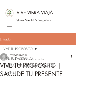
VIVE VIBRA VIAJA
Viajes Mindful &
Energéticos
Entrada
VIVE TU PROPOSITO
vivevibraviaja
VIVE TU PROPOSITO
7 ene 2023
1 min de lectura
VIVE TU PROPOSITO |
VIAJERAS TRANSFORMACIONALES
SACUDE TU PRESENTE
PODCAST