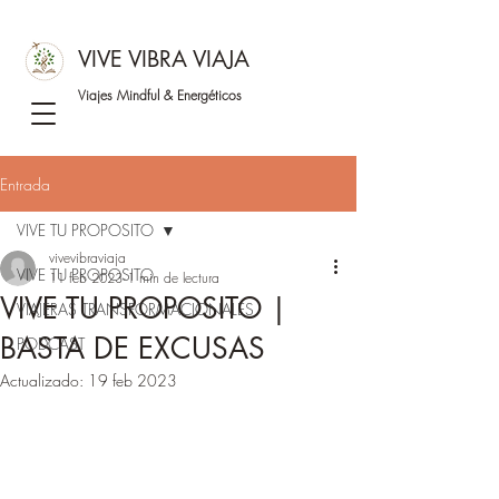
VIVE VIBRA VIAJA
Viajes Mindful &
Energéticos
Entrada
VIVE TU PROPOSITO
vivevibraviaja
VIVE TU PROPOSITO
11 feb 2023
1 min de lectura
VIVE TU PROPOSITO |
VIAJERAS TRANSFORMACIONALES
BASTA DE EXCUSAS
PODCAST
Actualizado:
19 feb 2023