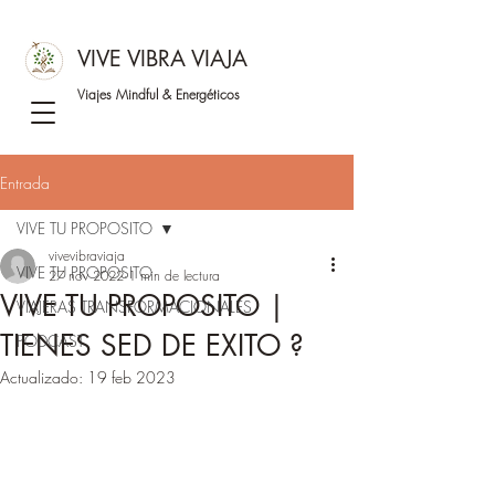
VIVE VIBRA VIAJA
Viajes Mindful &
Energéticos
Entrada
VIVE TU PROPOSITO
vivevibraviaja
VIVE TU PROPOSITO
27 nov 2022
1 min de lectura
VIVE TU PROPOSITO |
VIAJERAS TRANSFORMACIONALES
TIENES SED DE EXITO ?
PODCAST
Actualizado:
19 feb 2023