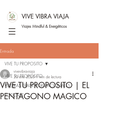
VIVE VIBRA VIAJA
Viajes Mindful &
Energéticos
Entrada
VIVE TU PROPOSITO
vivevibraviaja
VIVE TU PROPOSITO
20 ene 2023
1 min de lectura
VIVE TU PROPOSITO | EL
VIAJERAS TRANSFORMACIONALES
PENTAGONO MAGICO
PODCAST