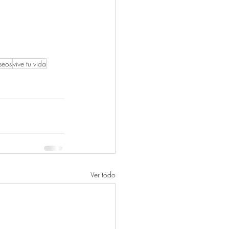
seos
vive tu vida
Ver todo