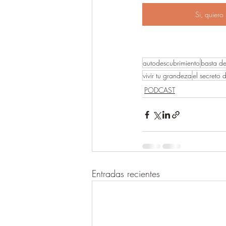
Si, quier
autodescubrimiento
basta de
vivir tu grandeza
el secreto d
PODCAST
Entradas recientes