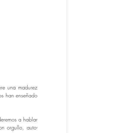
ere una madurez 
os han enseñado 
deremos a hablar 
n orgullo, auto-