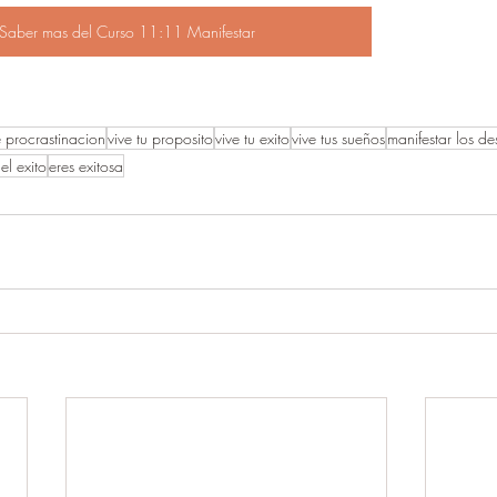
o Saber mas del Curso 11:11 Manifestar
 procrastinacion
vive tu proposito
vive tu exito
vive tus sueños
manifestar los de
el exito
eres exitosa