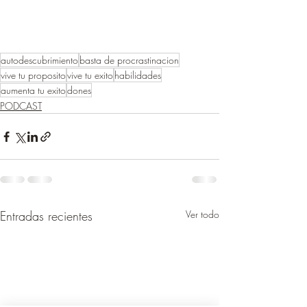
autodescubrimiento
basta de procrastinacion
vive tu proposito
vive tu exito
habilidades
aumenta tu exito
dones
PODCAST
Entradas recientes
Ver todo