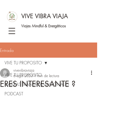
VIVE VIBRA VIAJA
Viajes Mindful &
Energéticos
Entrada
VIVE TU PROPOSITO
vivevibraviaja
VIVE TU PROPOSITO
6 ago 2023
1 min de lectura
ERES INTERESANTE ?
VIAJERAS TRANSFORMACIONALES
PODCAST