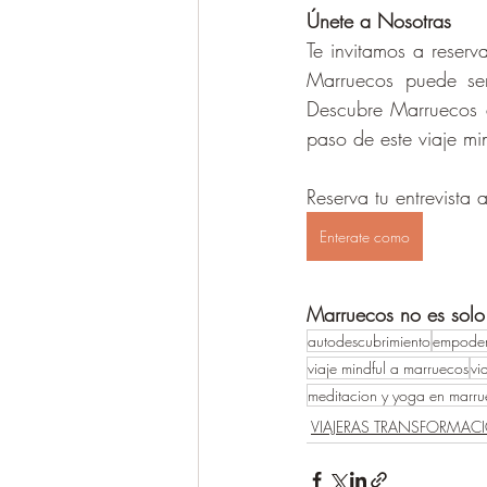
Únete a Nosotras
Te invitamos a reserv
Marruecos puede ser
Descubre Marruecos 
paso de este viaje min
Reserva tu entrevista
Enterate como
Marruecos no es solo 
autodescubrimiento
empoder
viaje mindful a marruecos
vi
meditacion y yoga en marru
VIAJERAS TRANSFORMAC