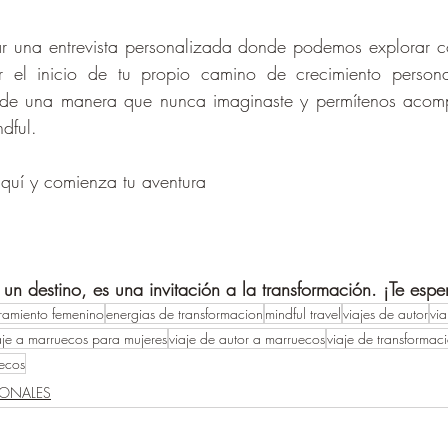
ar una entrevista personalizada donde podemos explorar c
 el inicio de tu propio camino de crecimiento personal
de una manera que nunca imaginaste y permítenos acomp
dful.
 aquí y comienza tu aventura
un destino, es una invitación a la transformación. ¡Te esp
amiento femenino
energias de transformacion
mindful travel
viajes de autor
via
aje a marruecos para mujeres
viaje de autor a marruecos
viaje de transformac
ecos
IONALES