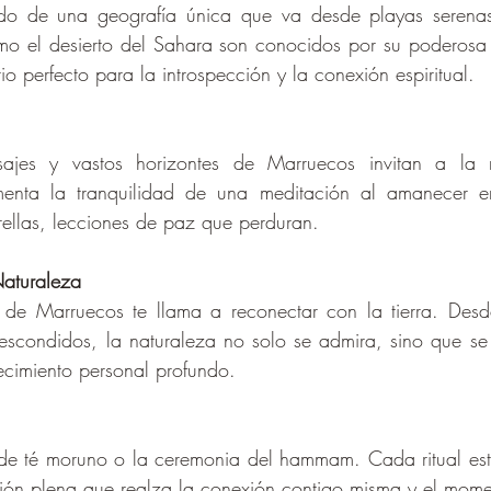
do de una geografía única que va desde playas serenas 
mo el desierto del Sahara son conocidos por su poderosa e
o perfecto para la introspección y la conexión espiritual.
sajes y vastos horizontes de Marruecos invitan a la m
imenta la tranquilidad de una meditación al amanecer e
rellas, lecciones de paz que perduran.
aturaleza
 de Marruecos te llama a reconectar con la tierra. Desde
 escondidos, la naturaleza no solo se admira, sino que se v
necimiento personal profundo.
s de té moruno o la ceremonia del hammam. Cada ritual est
ción plena que realza la conexión contigo misma y el mome