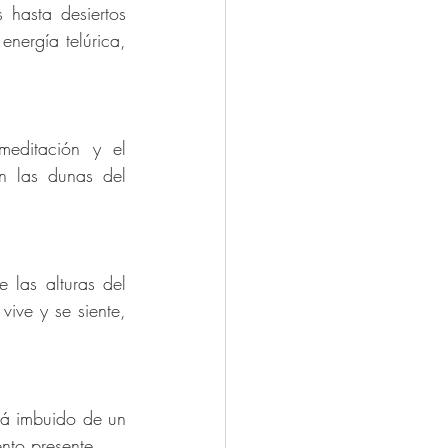
hasta desiertos 
nergía telúrica, 
editación y el 
n las dunas del 
 las alturas del 
ive y se siente, 
á imbuido de un 
nto presente.