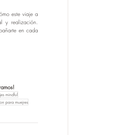
ómo este viaje a 
 y realización. 
añarte en cada 
eramos!
jes mindful
ion para muejres