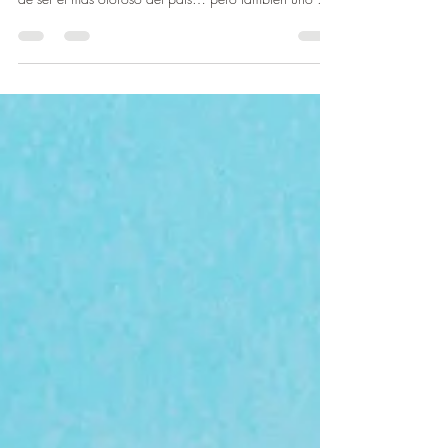
El Olomoucké tvarůžky es el único queso tradicional
checo con denominación de origen. Y sí, tiene fama
de ser el más oloroso del país… pero también uno de
los más deliciosos y memorables.