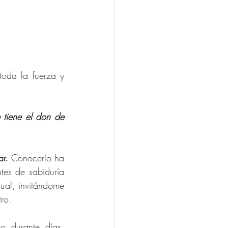
oda la fuerza y 
tiene el don de 
ar.
 Conocerlo ha 
es de sabiduría 
ual, invitándome 
ro.
 durante días, 