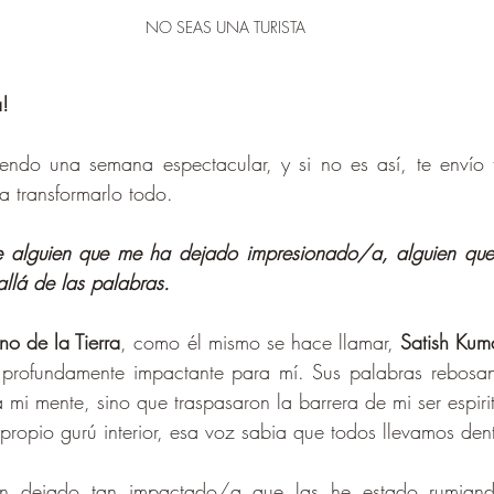
NO SEAS UNA TURISTA
a!
iendo una semana espectacular, y si no es así, te envío t
a transformarlo todo. 
e alguien que me ha dejado impresionado/a, alguien que 
allá de las palabras. 
no de la Tierra
, como él mismo se hace llamar, 
Satish Kum
 profundamente impactante para mí. Sus palabras rebosant
 mi mente, sino que traspasaron la barrera de mi ser espirit
ropio gurú interior, esa voz sabia que todos llevamos dent
n dejado tan impactado/a que las he estado rumiando