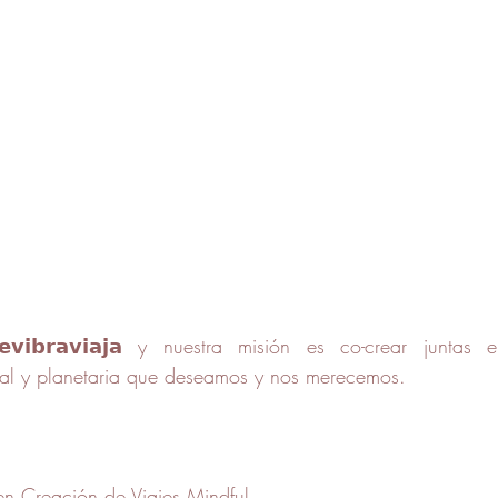
𝘃𝗶𝗯𝗿𝗮𝘃𝗶𝗮𝗷𝗮
 y nuestra misión es co-crear juntas 
nal y planetaria que deseamos y nos merecemos.⁣
en Creación de Viajes Mindful