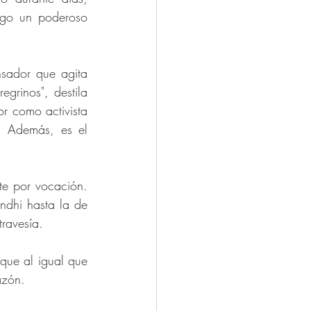
igo un poderoso 
sador que agita 
grinos", destila 
r como activista 
. Además, es el 
e por vocación. 
dhi hasta la de 
travesía.
que al igual que 
azón. 