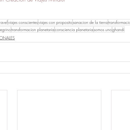
ravel
viajes conscientes
viajes con proposito
sanacion de la tierra
transformacio
egrino
transformacion planetaria
consciencia planetaria
somos uno
ghandi
IONALES