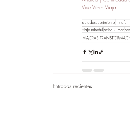
Vive Vibra Viaja
autodescubrimiento
mindful t
viaje mindful
satish kumar
per
VIAJERAS TRANSFORMAC
Entradas recientes