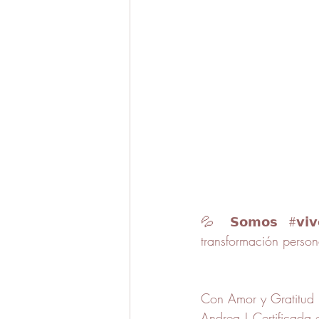
💦 𝗦𝗼𝗺𝗼𝘀 
#𝘃𝗶𝘃
transformación perso
Con Amor y Gratitud
Andrea | Certificada 