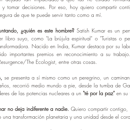
y tomar decisiones. Por eso, hoy quiero compartir cont
egura de que te puede servir tanto como a mí.
untando, ¿quién es este hombre?
 Satish Kumar es un pen
 libro suyo, como "La brújula espiritual" o "Turistas o pere
ansformadora. Nacido en India, Kumar destaca por su labo
ido importantes premios en reconocimiento a su trabajo
 Resurgence/The Ecologist, entre otras cosas.
,
 se presenta a sí mismo como un peregrino, un caminant
ños, recorrió medio mundo a pie, desde la tumba de Gan
íderes de las potencias nucleares a un 
"té por la paz"
 en su 
ar no deja indiferente a nadie.
 Quiero compartir contigo, 
 una transformación planetaria y una unidad desde el cor