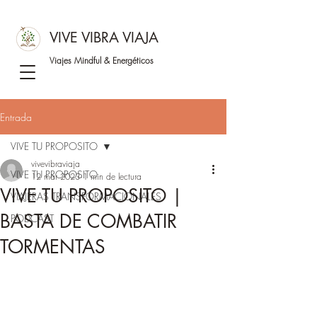
VIVE VIBRA VIAJA
Viajes Mindful &
Energéticos
Entrada
VIVE TU PROPOSITO
vivevibraviaja
VIVE TU PROPOSITO
12 mar 2023
1 min de lectura
VIVE TU PROPOSITO |
VIAJERAS TRANSFORMACIONALES
BASTA DE COMBATIR
PODCAST
TORMENTAS