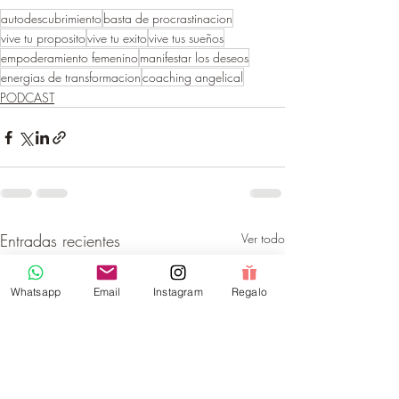
autodescubrimiento
basta de procrastinacion
vive tu proposito
vive tu exito
vive tus sueños
empoderamiento femenino
manifestar los deseos
energias de transformacion
coaching angelical
PODCAST
Entradas recientes
Ver todo
Whatsapp
Email
Instagram
Regalo