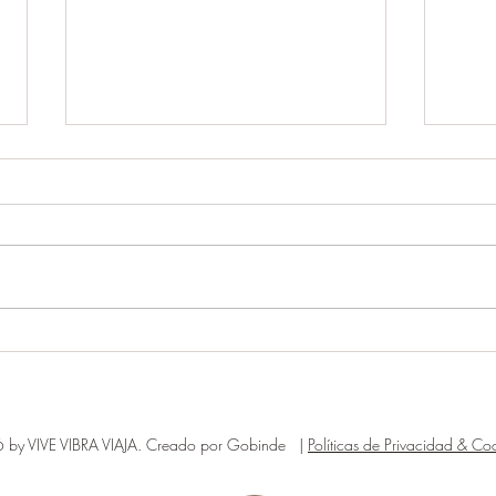
EL P
ERES PARTE DEL PROBLEMA
O LA SOLUCION ?
by VIVE VIBRA VIAJA. Creado por Gobinde |
Políticas de Privacidad & Coo