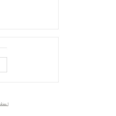
ODER DE LA SEMILLA
kies |