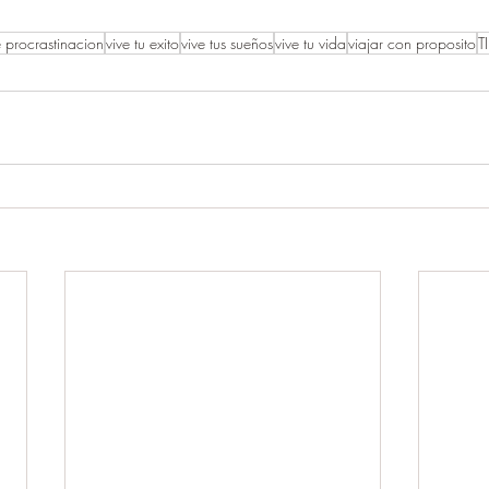
 procrastinacion
vive tu exito
vive tus sueños
vive tu vida
viajar con proposito
T