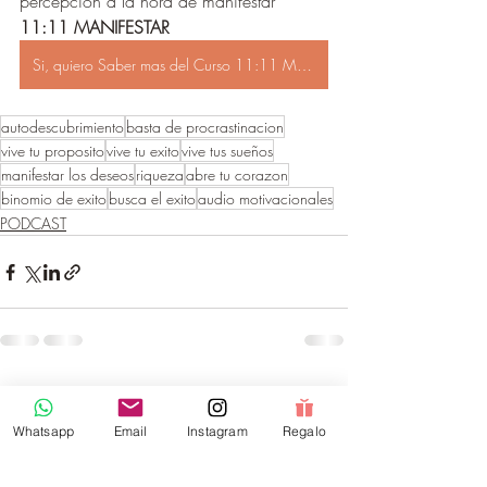
percepción a la hora de manifestar
11:11 MANIFESTAR
Si, quiero Saber mas del Curso 11:11 Manifestar
autodescubrimiento
basta de procrastinacion
vive tu proposito
vive tu exito
vive tus sueños
manifestar los deseos
riqueza
abre tu corazon
binomio de exito
busca el exito
audio motivacionales
PODCAST
Entradas recientes
Ver todo
Whatsapp
Email
Instagram
Regalo