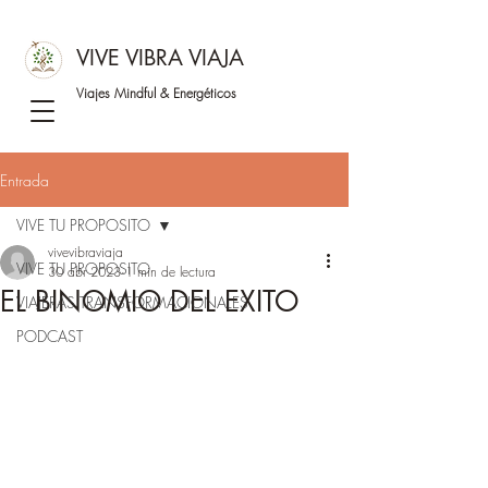
VIVE VIBRA VIAJA
Viajes Mindful &
Energéticos
Entrada
VIVE TU PROPOSITO
vivevibraviaja
VIVE TU PROPOSITO
30 abr 2023
1 min de lectura
EL BINOMIO DEL EXITO
VIAJERAS TRANSFORMACIONALES
PODCAST