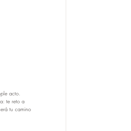
ple acto. 
a: te reto a 
cerá tu camino 