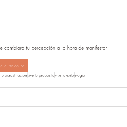
e cambiara tu percepción a la hora de manifestar
 el curso online
 procrastinacion
vive tu proposito
vive tu exito
elogio