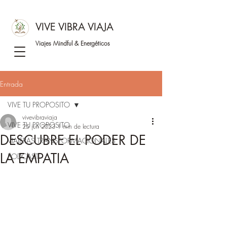
VIVE VIBRA VIAJA
Viajes Mindful &
Energéticos
Entrada
VIVE TU PROPOSITO
vivevibraviaja
VIVE TU PROPOSITO
25 jun 2023
1 min de lectura
DESCUBRE EL PODER DE
VIAJERAS TRANSFORMACIONALES
LA EMPATIA
PODCAST