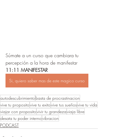
Súmate a un curso que cambiara tu 
percepción a la hora de manifestar
11:11 MANIFESTAR
Si, quiero saber mas de este magico curso
autodescubrimiento
basta de procrastinacion
vive tu proposito
vive tu exito
vive tus sueños
vive tu vida
viajar con proposito
vivir tu grandeza
viaja libre
desata tu poder interno
vibracion
PODCAST