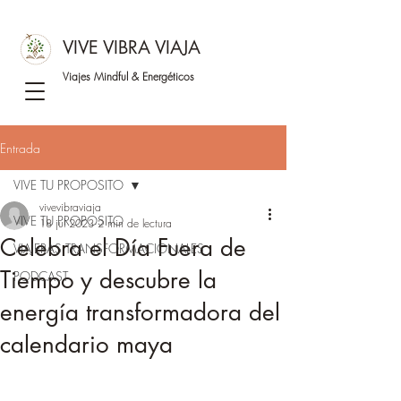
VIVE VIBRA VIAJA
Viajes Mindful &
Energéticos
Entrada
VIVE TU PROPOSITO
vivevibraviaja
VIVE TU PROPOSITO
18 jul 2023
2 min de lectura
Celebra el Día Fuera de
VIAJERAS TRANSFORMACIONALES
Tiempo y descubre la
PODCAST
energía transformadora del
calendario maya