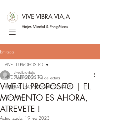
VIVE VIBRA VIAJA
Viajes Mindful &
Energéticos
Entrada
VIVE TU PROPOSITO
vivevibraviaja
VIVE TU PROPOSITO
7 ene 2023
1 min de lectura
VIVE TU PROPOSITO | EL
VIAJERAS TRANSFORMACIONALES
MOMENTO ES AHORA,
PODCAST
ATREVETE !
Actualizado:
19 feb 2023