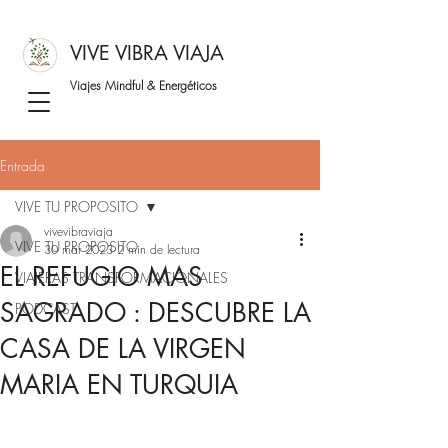
VIVE VIBRA VIAJA
Viajes Mindful &
Energéticos
Entrada
VIVE TU PROPOSITO
vivevibraviaja
VIVE TU PROPOSITO
30 mar 2023
2 min de lectura
EL REFUGIO MAS
VIAJERAS TRANSFORMACIONALES
SAGRADO : DESCUBRE LA
PODCAST
CASA DE LA VIRGEN
MARIA EN TURQUIA