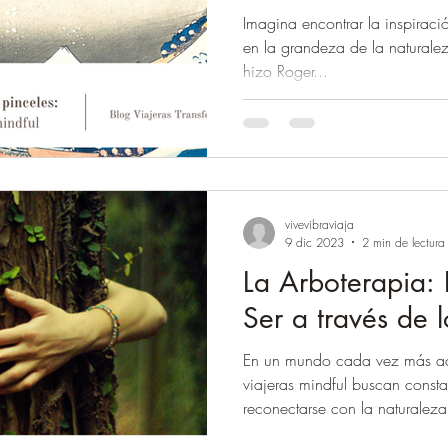
Imagina encontrar la inspiració
en la grandeza de la naturale
hizo Roger...
vivevibraviaja
9 dic 2023
2 min de lectura
La Arboterapia: 
Ser a través de l
En un mundo cada vez más ac
viajeras mindful buscan const
reconectarse con la naturaleza 