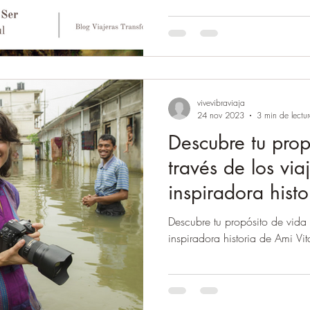
vivevibraviaja
24 nov 2023
3 min de lectu
Descubre tu prop
través de los viaj
inspiradora hist
Vitale.
Descubre tu propósito de vida a
inspiradora historia de Ami Vit