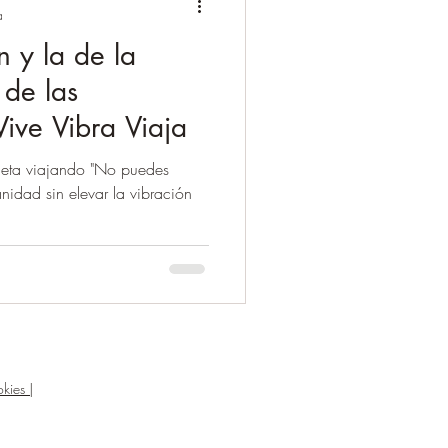
a
n y la de la
 de las
Vive Vibra Viaja
aneta viajando "No puedes
nidad sin elevar la vibración
kies |