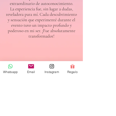
extraordinario de autoconocimiento.
La experiencia fue, sin lugar a dudas,
reveladora para mí. Cada descubrimiento
y sensación que experimenté durante el
evento tuvo un impacto profundo y
poderoso en mi ser. ¡Fue absolutamente
transformador!
Griselda | Argentina
Whatsapp
Email
Instagram
Regalo
Apasionante la experiencia!
Te Agradezco infinitamente Andrea por
brindarnos la oportunidad de ir
descubriendo cada vez más esta conexión
con todo lo que me rodea. Tengo una
jardín que amo, pero seguro lo voy a ver
con otros ojos al acercarme a el. Gracias!