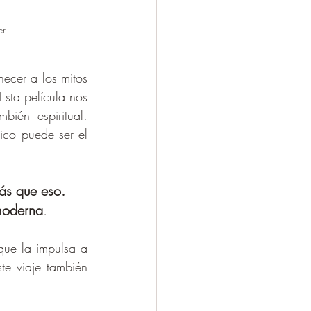
er
ecer a los mitos 
sta película nos 
ién espiritual. 
co puede ser el 
ás que eso. 
moderna
. 
que la impulsa a 
e viaje también 