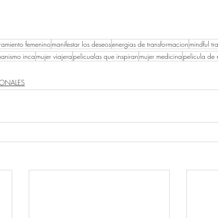
amiento femenino
manifestar los deseos
energias de transformacion
mindful tr
anismo inca
mujer viajera
pelicualas que inspiran
mujer medicina
pelicula de
IONALES