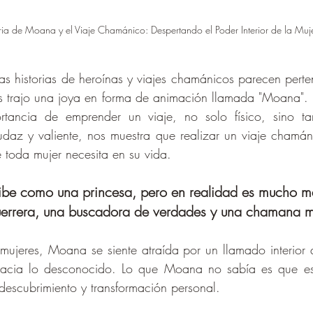
ria de Moana y el Viaje Chamánico: Despertando el Poder Interior de la Muj
 historias de heroínas y viajes chamánicos parecen perten
 trajo una joya en forma de animación llamada "Moana". E
tancia de emprender un viaje, no solo físico, sino tamb
az y valiente, nos muestra que realizar un viaje chamáni
e toda mujer necesita en su vida.
be como una princesa, pero en realidad es mucho m
guerrera, una buscadora de verdades y una chamana 
ujeres, Moana se siente atraída por un llamado interior 
hacia lo desconocido. Lo que Moana no sabía es que est
odescubrimiento y transformación personal.