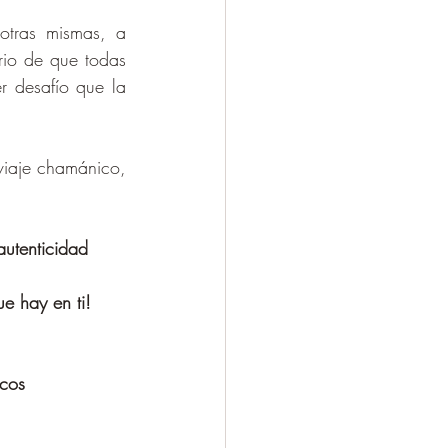
tras mismas, a 
rio de que todas 
r desafío que la 
viaje chamánico, 
 
utenticidad 
ue hay en ti!
icos