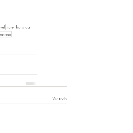
avel
mujer holistica
 moana
Ver todo