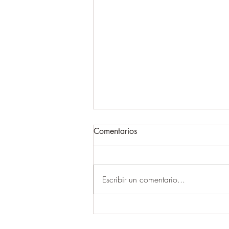
Comentarios
Escribir un comentario...
Olomoucké tvarůžky: el queso
ancestral que tenés que probar