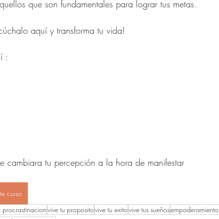
quellos que son fundamentales para lograr tus metas. 
cúchalo aquí y transforma tu vida! 
 : 
e cambiara tu percepción a la hora de manifestar
te curso
 procrastinacion
vive tu proposito
vive tu exito
vive tus sueños
empoderamiento