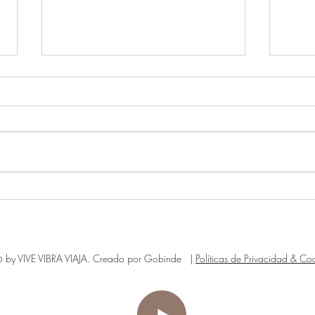
EL P
ERES PARTE DEL PROBLEMA
O LA SOLUCION ?
by VIVE VIBRA VIAJA. Creado por Gobinde |
Políticas de Privacidad & Coo