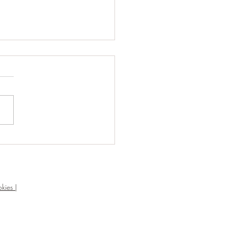
ODER DE LA SEMILLA
kies |