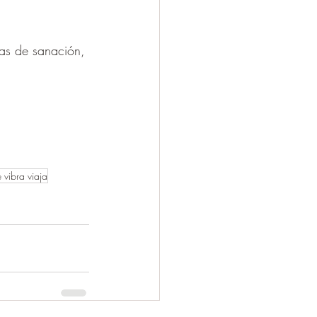
ias de sanación, 
e vibra viaja