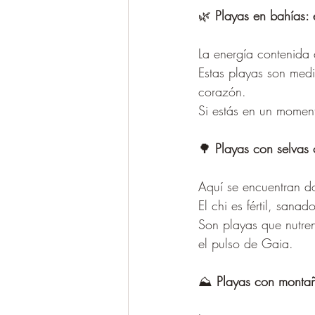
🌿 
Playas en bahías:
La energía contenida
Estas playas son medi
corazón.
Si estás en un moment
🌳 
Playas con selvas o
Aquí se encuentran do
El chi es fértil, sanad
Son playas que nutren
el pulso de Gaia.
⛰️ 
Playas con montañ