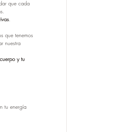
rdar que cada 
s.
ivas
. 
os que tenemos 
r nuestra 
cuerpo y tu 
n tu energía 