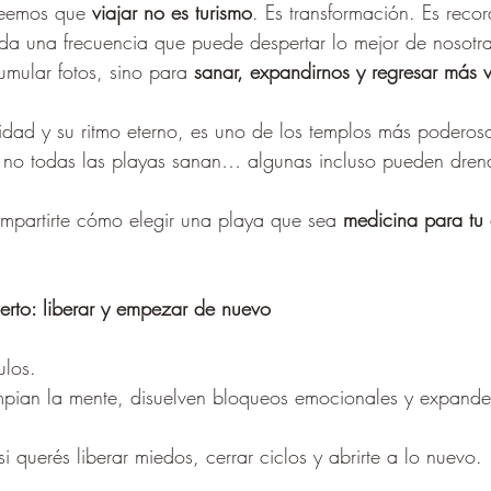
reemos que 
viajar no es turismo
. Es transformación. Es reco
da una frecuencia que puede despertar lo mejor de nosotra
mular fotos, sino para 
sanar, expandirnos y regresar más v
idad y su ritmo eterno, es uno de los templos más poderos
o: no todas las playas sanan… algunas incluso pueden drena
mpartirte cómo elegir una playa que sea 
medicina para tu 
erto: liberar y empezar de nuevo
ulos.
impian la mente, disuelven bloqueos emocionales y expande
si querés liberar miedos, cerrar ciclos y abrirte a lo nuevo.