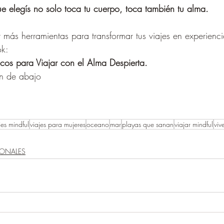
 elegís no solo toca tu cuerpo, toca también tu alma.
r más herramientas para transformar tus viajes en experienc
ok:
icos para Viajar con el Alma Despierta.
on de abajo
jes mindful
viajes para mujeres
oceano
mar
playas que sanan
viajar mindful
viv
IONALES