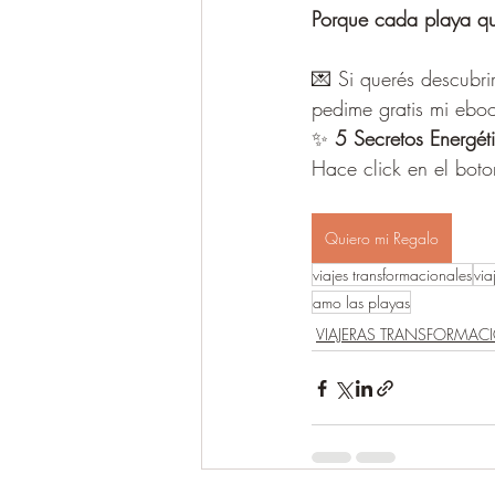
Porque cada playa que
💌 Si querés descubri
pedime gratis mi ebo
✨ 
5 Secretos Energét
Hace click en el bot
Quiero mi Regalo
viajes transformacionales
via
amo las playas
VIAJERAS TRANSFORMAC