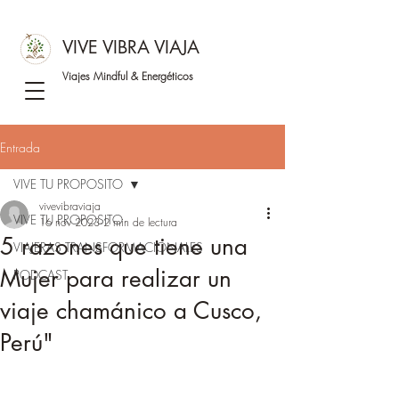
VIVE VIBRA VIAJA
Viajes Mindful &
Energéticos
Entrada
VIVE TU PROPOSITO
vivevibraviaja
VIVE TU PROPOSITO
16 nov 2023
2 min de lectura
5 razones que tiene una
VIAJERAS TRANSFORMACIONALES
Mujer para realizar un
PODCAST
viaje chamánico a Cusco,
Perú"