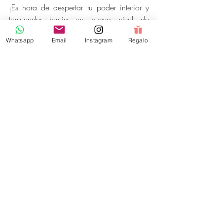
¡Es hora de despertar tu poder interior y 
trascender hacia un nuevo nivel de 
conciencia plena !
Whatsapp
Email
Instagram
Regalo
Descubre el Maravilloso viaje de 
Chamanismo Inca que hemos preaprado 
para mujeres como Tu .
Te honro
Andrea | Disenadora de Viajes Mindful & 
Energeticos
Si, quiero descubrir el Viaje Iniciatico de Chamanismo Inca
autodescubrimiento
empoderamiento femenino
energias de transformacion
guardianas de la tierra
chamanismo inca
yachaq
chamanimo en peru
viaje a peru
viaje con alma
chamanismo