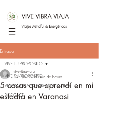
VIVE VIBRA VIAJA
Viajes Mindful &
Energéticos
Entrada
VIVE TU PROPOSITO
vivevibraviaja
VIVE TU PROPOSITO
30 sept 2025
3 min de lectura
5 cosas que aprendí en mi
VIAJERAS TRANSFORMACIONALES
estadía en Varanasi
PODCAST