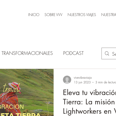
INICIO
SOBRE VVV
NUESTROS VIAJES
NUESTRA
AS TRANSFORMACIONALES
PODCAST
vivevibraviaja
13 jun 2023
3 min de lectur
Eleva tu vibració
Tierra: La misión
Lightworkers en 